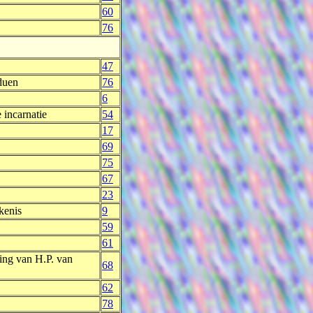
60
76
47
iduen
76
6
 incarnatie
54
17
69
75
67
23
kenis
9
59
61
ling van H.P. van
68
62
78