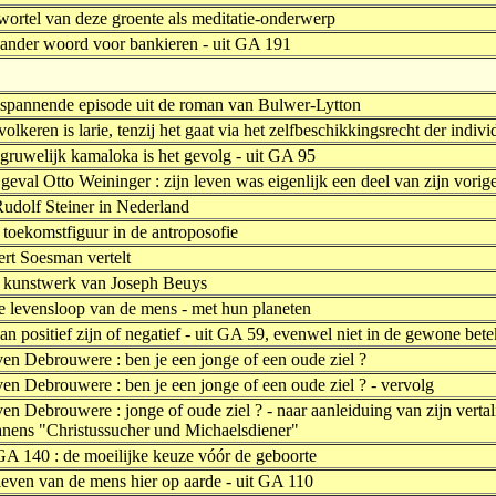
wortel van deze groente als meditatie-onderwerp
 ander woord voor bankieren - uit GA 191
 spannende episode uit de roman van Bulwer-Lytton
volkeren is larie, tenzij het gaat via het zelfbeschikkingsrecht der indiv
gruwelijk kamaloka is het gevolg - uit GA 95
geval Otto Weininger : zijn leven was eigenlijk een deel van zijn vorige
Rudolf Steiner in Nederland
 toekomstfiguur in de antroposofie
ert Soesman vertelt
 kunstwerk van Joseph Beuys
de levensloop van de mens - met hun planeten
an positief zijn of negatief - uit GA 59, evenwel niet in de gewone bete
en Debrouwere : ben je een jonge of een oude ziel ?
en Debrouwere : ben je een jonge of een oude ziel ? - vervolg
en Debrouwere : jonge of oude ziel ? - naar aanleiduing van zijn verta
nens "Christussucher und Michaelsdiener"
GA 140 : de moeilijke keuze vóór de geboorte
leven van de mens hier op aarde - uit GA 110