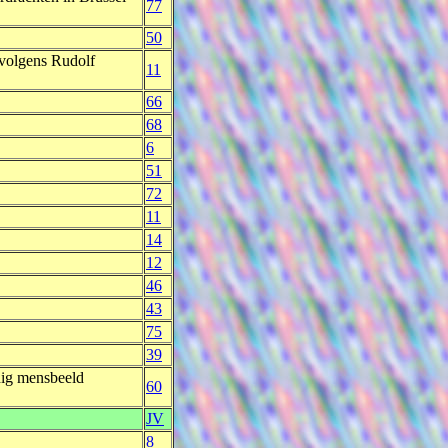
77
50
 volgens Rudolf
11
66
68
6
51
72
11
14
12
46
43
75
39
dig mensbeeld
60
JV
8