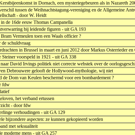
Kerstbijeenkomst in Dornach, een mysteriegebeuren als in Nazareth 20
 verschil tussen de Weihnachtstagung-vereniging en de Allgemeine Ant
llschaft - door W. Heidt
 in de 16de eeuw Thomas Campanella
tverwarring bij leidende figuren - uit GA 193
 Bram Vermeulen toen een Waals officier ?
r de schuldvraag
rdrachten in Brussel in maart en juni 2012 door Markus Osterrieder en
 Steiner voorspeld in 1921 - uit GA 338
 naar David Irvings politiek niet correcte webstek over de oorlogsgesch
ven Debrouwere gelooft de Hollywood-mythologie, wij niet
d de Dom van Keulen beschermd voor een bombardement ?
r fdw
latief
eloven, het verband ertussen
zicht - door fdw
erlinge verhoudingen - uit GA 129
ele bijzondere aspecten: ze kunnen gekopieerd worden
and met seksualiteit
 de moderne mens - uit GA 257