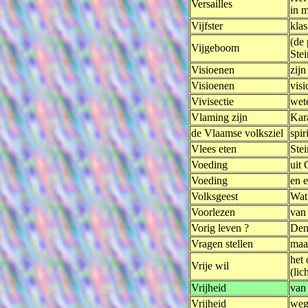
Versailles
in 
Vijfster
klas
(de 
Vijgeboom
Stei
Visioenen
zijn
Visioenen
visi
Vivisectie
wet
Vlaming zijn
Kar
de Vlaamse volksziel
spir
Vlees eten
Ste
Voeding
uit
Voeding
en e
Volksgeest
Wat 
Voorlezen
van
Vorig leven ?
Denk
Vragen stellen
maar
het
Vrije wil
(lic
Vrijheid
van 
Vrijheid
weg