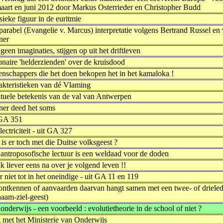
maart en juni 2012 door Markus Osterrieder en Christopher Budd
sieke figuur in de euritmie
parabel (Evangelie v. Marcus) interpretatie volgens Bertrand Russel en
ner
 geen imaginaties, stijgen op uit het driftleven
onaire 'helderzienden' over de kruisdood
enschappers die het doen bekopen het in het kamaloka !
akteristieken van dé Vlaming
ituele betekenis van de val van Antwerpen
iner deed het soms
 GA 351
lectriciteit - uit GA 327
is er toch met die Duitse volksgeest ?
 antroposofische lectuur is een weldaad voor de doden
 liever eens na over je volgend leven !!
 niet tot in het oneindige - uit GA 11 en 119
 ontkennen of aanvaarden daarvan hangt samen met een twee- of driele
haam-ziel-geest)
onderwijs - een voorbeeld : evolutietheorie in de school of niet ?
 met het Ministerie van Onderwijs