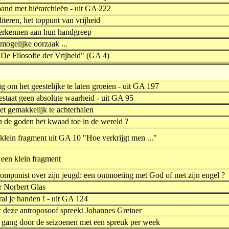
band met hiërarchieën - uit GA 222
teren, het toppunt van vrijheid
herkennen aan hun handgreep
mogelijke oorzaak ...
"De Filosofie der Vrijheid" (GA 4)
g om het geestelijke te laten groeien - uit GA 197
estaat geen absolute waarheid - uit GA 95
iet gemakkelijk te achterhalen
n de goden het kwaad toe in de wereld ?
klein fragment uit GA 10 "Hoe verkrijgt men ..."
 een klein fragment
omponist over zijn jeugd: een ontmoeting met God of met zijn engel ?
r Norbert Glas
al je handen ! - uit GA 124
r deze antroposoof spreekt Johannes Greiner
 gang door de seizoenen met een spreuk per week