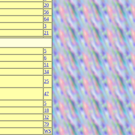
20
56
64
3
21
5
6
51
34
25
47
5
18
32
79
WS