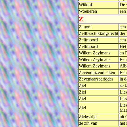
Witloof
De 
Woekeren
een
Z
Zanoni
een
Zelfbeschikkingsrecht
der 
Zelfmoord
een 
Zelfmoord
Het 
Willem Zeylmans
en 
Willem Zeylmans
Een
Willem Zeylmans
Alb
Zevenduizend eiken
Een
Zevenjaarsperiodes
in 
Ziel
ze k
Ziel
Liev
Ziel
Liev
Liev
Ziel
Maa
Zielestrijd
uit 
de zin van
het 