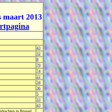
s maart 2013
artpagina
43
32
8
79
74
22
34
36
5
33
43
rdrachten in Brussel