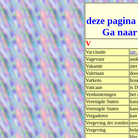
deze pagina
Ga naar
V
Vaccinatie
zie:
Vagevuur
and
Vakantie
niet
Valeriaan
doo
Varkens
hou
Vaticaan
is 
Verduisteringen
het 
Verenigde Staten
kara
Verenigde Staten
kara
Vergaderen
kan 
Vergeving der zonden
onv
Vergeving
bel
Het 