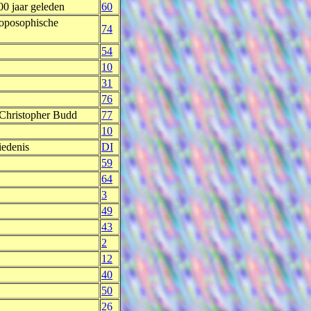
00 jaar geleden
60
roposophische
74
54
10
31
76
 Christopher Budd
77
10
iedenis
DI
59
64
3
49
43
2
12
40
50
26