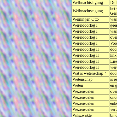
Weihnachtstagung
De 
het
Weihnachtstagung
Gese
Weininger, Otto
was
Wereldoorlog I
gees
Wereldoorlog I
was
Wereldoorlog I
ove
Wereldoorlog I
Voo
Wereldoorlog II
door
Wereldoorlog II
link
Wereldoorlog II
Lie
Wereldoorlog II
wer
Wat is wetenschap ?
doo
Wetenschap
is re
Weten
en g
Wezensdelen
over
Wezensdelen
ond
Wezensdelen
enk
Wezensdelen
verb
Wilszwakte
bij