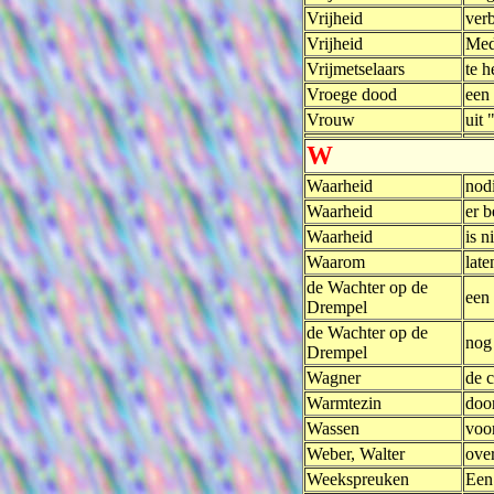
Vrijheid
ver
Vrijheid
Medi
Vrijmetselaars
te 
Vroege dood
een 
Vrouw
uit 
W
Waarheid
nodi
Waarheid
er b
Waarheid
is n
Waarom
late
de Wachter op de
een 
Drempel
de Wachter op de
nog
Drempel
Wagner
de c
Warmtezin
doo
Wassen
voor
Weber, Walter
ove
Weekspreuken
Een