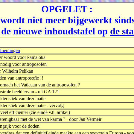
OPGELET :
 wordt niet meer bijgewerkt sind
 de nieuwe inhoudstafel op
de st
 Inentingen
er woord voor kamaloka
 nodig voor antroposofen
r Wilhelm Pelikan
den van antroposofie !!
Dornach het Vaticaan van de antroposofen ?
astrale beeld ervan - uit GA 121
kteristiek van deze natie
kteristiek van deze natie - vervolg
veel efficiënter (zie einde v.h. artikel)
erenigbaar met de wet van karma ? - door Jan Vermeir
angrijk voor de doden
verdrag dat een definitief einde maakte aan een soeverein Europa - voo