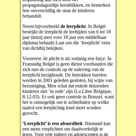
propagandagordijn heenblikken, en bemerken
hoe onverschillig de staat de kinderen
behandelt.
Neem bijvoorbeeld
de leerplicht
. In België
bestrijkt de leerplicht de leeftijden van 6 tot 18
jaar (tenzij men voor 18 jaar een middelbaar
diploma behaalt) Laat ons die ‘leerplicht’ eens
van dichtbij bekijken.
Vooreerst: de plicht is als zodanig een farçe. In
Franstalig België is geen dienst voorhanden die
zich met de controle op de naleving van de
leerplicht bezighoudt. De betrokken burelen
werden in 2001 geleden gesloten, bij wijze van
bezuiniging, Men schat dat enkele duizenden
kinderen niet ‘in orde’ zijn (La Libre Belgique,
8-12-03). Er ook geen controle in Brussel, want
het is onmogelijk om te achterhalen op welke
taalrol een leerplichtig kind moet worden
gezocht.
‘Leerplicht’ is een absurditeit
. Niemand kan
een mens verplichten om daadwerkelijk te
leren. Voor vele pubers en adolescenten is de