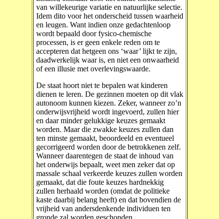
van willekeurige variatie en natuurlijke selectie.
Idem dito voor het onderscheid tussen waarheid
en leugen. Want indien onze gedachtenloop
wordt bepaald door fysico-chemische
processen, is er geen enkele reden om te
accepteren dat hetgeen ons ‘waar’ lijkt te zijn,
daadwerkelijk waar is, en niet een onwaarheid
of een illusie met overlevingswaarde.
De staat hoort niet te bepalen wat kinderen
dienen te leren. De gezinnen moeten op dit vlak
autonoom kunnen kiezen. Zeker, wanneer zo’n
onderwijsvrijheid wordt ingevoerd, zullen hier
en daar minder gelukkige keuzes gemaakt
worden. Maar die zwakke keuzes zullen dan
ten minste gemaakt, beoordeeld en eventueel
gecorrigeerd worden door de betrokkenen zelf.
Wanneer daarentegen de staat de inhoud van
het onderwijs bepaalt, weet men zeker dat op
massale schaal verkeerde keuzes zullen worden
gemaakt, dat die foute keuzes hardnekkig
zullen herhaald worden (omdat de politieke
kaste daarbij belang heeft) en dat bovendien de
vrijheid van andersdenkende individuen ten
gronde zal worden geschonden.