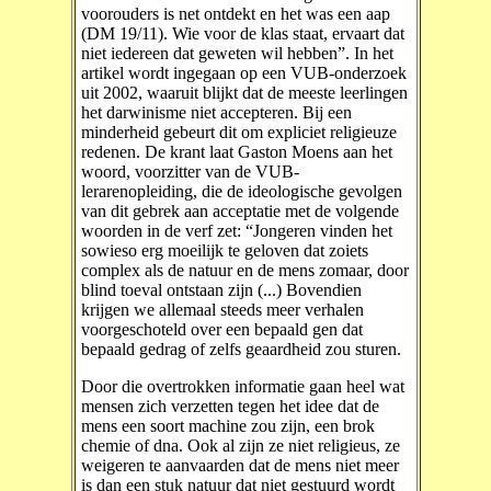
voorouders is net ontdekt en het was een aap
(DM 19/11). Wie voor de klas staat, ervaart dat
niet iedereen dat geweten wil hebben”. In het
artikel wordt ingegaan op een VUB-onderzoek
uit 2002, waaruit blijkt dat de meeste leerlingen
het darwinisme niet accepteren. Bij een
minderheid gebeurt dit om expliciet religieuze
redenen. De krant laat Gaston Moens aan het
woord, voorzitter van de VUB-
lerarenopleiding, die de ideologische gevolgen
van dit gebrek aan acceptatie met de volgende
woorden in de verf zet: “Jongeren vinden het
sowieso erg moeilijk te geloven dat zoiets
complex als de natuur en de mens zomaar, door
blind toeval ontstaan zijn (...) Bovendien
krijgen we allemaal steeds meer verhalen
voorgeschoteld over een bepaald gen dat
bepaald gedrag of zelfs geaardheid zou sturen.
Door die overtrokken informatie gaan heel wat
mensen zich verzetten tegen het idee dat de
mens een soort machine zou zijn, een brok
chemie of dna. Ook al zijn ze niet religieus, ze
weigeren te aanvaarden dat de mens niet meer
is dan een stuk natuur dat niet gestuurd wordt