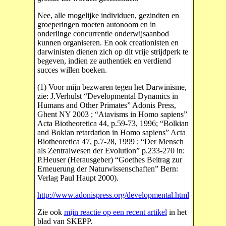
Nee, alle mogelijke individuen, gezindten en
groeperingen moeten autonoom en in
onderlinge concurrentie onderwijsaanbod
kunnen organiseren. En ook creationisten en
darwinisten dienen zich op dit vrije strijdperk te
begeven, indien ze authentiek en verdiend
succes willen boeken.
(1) Voor mijn bezwaren tegen het Darwinisme,
zie: J.Verhulst “Developmental Dynamics in
Humans and Other Primates” Adonis Press,
Ghent NY 2003 ; “Atavisms in Homo sapiens”
Acta Biotheoretica 44, p.59-73, 1996; “Bolkian
and Bokian retardation in Homo sapiens” Acta
Biotheoretica 47, p.7-28, 1999 ; “Der Mensch
als Zentralwesen der Evolution” p.233-270 in:
P.Heuser (Herausgeber) “Goethes Beitrag zur
Erneuerung der Naturwissenschaften” Bern:
Verlag Paul Haupt 2000).
http://www.adonispress.org/developmental.html
Zie ook
mijn reactie op een recent artikel
in het
blad van SKEPP.