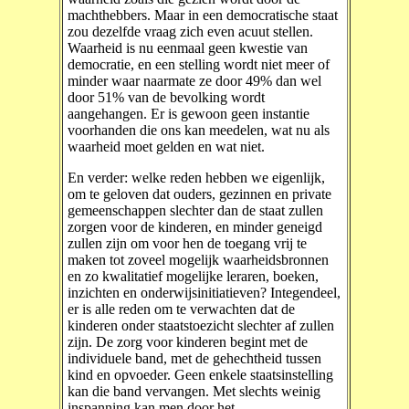
machthebbers. Maar in een democratische staat
zou dezelfde vraag zich even acuut stellen.
Waarheid is nu eenmaal geen kwestie van
democratie, en een stelling wordt niet meer of
minder waar naarmate ze door 49% dan wel
door 51% van de bevolking wordt
aangehangen. Er is gewoon geen instantie
voorhanden die ons kan meedelen, wat nu als
waarheid moet gelden en wat niet.
En verder: welke reden hebben we eigenlijk,
om te geloven dat ouders, gezinnen en private
gemeenschappen slechter dan de staat zullen
zorgen voor de kinderen, en minder geneigd
zullen zijn om voor hen de toegang vrij te
maken tot zoveel mogelijk waarheidsbronnen
en zo kwalitatief mogelijke leraren, boeken,
inzichten en onderwijsinitiatieven? Integendeel,
er is alle reden om te verwachten dat de
kinderen onder staatstoezicht slechter af zullen
zijn. De zorg voor kinderen begint met de
individuele band, met de gehechtheid tussen
kind en opvoeder. Geen enkele staatsinstelling
kan die band vervangen. Met slechts weinig
inspanning kan men door het