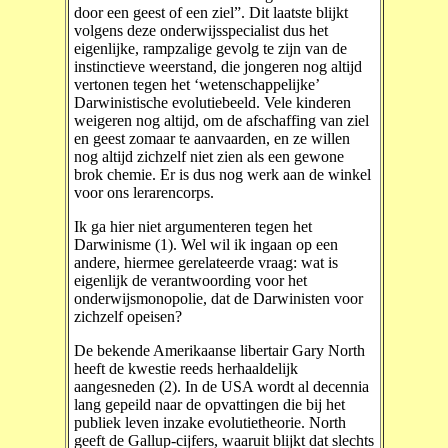
door een geest of een ziel”. Dit laatste blijkt
volgens deze onderwijsspecialist dus het
eigenlijke, rampzalige gevolg te zijn van de
instinctieve weerstand, die jongeren nog altijd
vertonen tegen het ‘wetenschappelijke’
Darwinistische evolutiebeeld. Vele kinderen
weigeren nog altijd, om de afschaffing van ziel
en geest zomaar te aanvaarden, en ze willen
nog altijd zichzelf niet zien als een gewone
brok chemie. Er is dus nog werk aan de winkel
voor ons lerarencorps.
Ik ga hier niet argumenteren tegen het
Darwinisme (1). Wel wil ik ingaan op een
andere, hiermee gerelateerde vraag: wat is
eigenlijk de verantwoording voor het
onderwijsmonopolie, dat de Darwinisten voor
zichzelf opeisen?
De bekende Amerikaanse libertair Gary North
heeft de kwestie reeds herhaaldelijk
aangesneden (2). In de USA wordt al decennia
lang gepeild naar de opvattingen die bij het
publiek leven inzake evolutietheorie. North
geeft de Gallup-cijfers, waaruit blijkt dat slechts