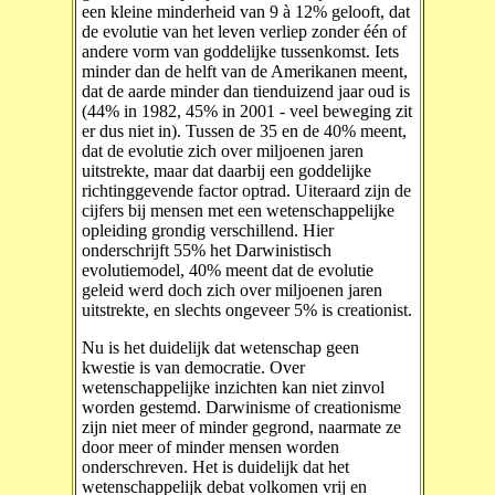
een kleine minderheid van 9 à 12% gelooft, dat
de evolutie van het leven verliep zonder één of
andere vorm van goddelijke tussenkomst. Iets
minder dan de helft van de Amerikanen meent,
dat de aarde minder dan tienduizend jaar oud is
(44% in 1982, 45% in 2001 - veel beweging zit
er dus niet in). Tussen de 35 en de 40% meent,
dat de evolutie zich over miljoenen jaren
uitstrekte, maar dat daarbij een goddelijke
richtinggevende factor optrad. Uiteraard zijn de
cijfers bij mensen met een wetenschappelijke
opleiding grondig verschillend. Hier
onderschrijft 55% het Darwinistisch
evolutiemodel, 40% meent dat de evolutie
geleid werd doch zich over miljoenen jaren
uitstrekte, en slechts ongeveer 5% is creationist.
Nu is het duidelijk dat wetenschap geen
kwestie is van democratie. Over
wetenschappelijke inzichten kan niet zinvol
worden gestemd. Darwinisme of creationisme
zijn niet meer of minder gegrond, naarmate ze
door meer of minder mensen worden
onderschreven. Het is duidelijk dat het
wetenschappelijk debat volkomen vrij en