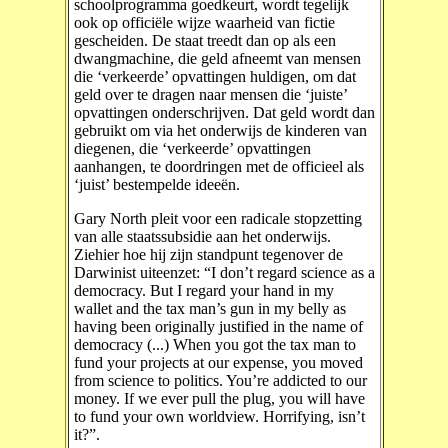
schoolprogramma goedkeurt, wordt tegelijk
ook op officiële wijze waarheid van fictie
gescheiden. De staat treedt dan op als een
dwangmachine, die geld afneemt van mensen
die ‘verkeerde’ opvattingen huldigen, om dat
geld over te dragen naar mensen die ‘juiste’
opvattingen onderschrijven. Dat geld wordt dan
gebruikt om via het onderwijs de kinderen van
diegenen, die ‘verkeerde’ opvattingen
aanhangen, te doordringen met de officieel als
‘juist’ bestempelde ideeën.
Gary North pleit voor een radicale stopzetting
van alle staatssubsidie aan het onderwijs.
Ziehier hoe hij zijn standpunt tegenover de
Darwinist uiteenzet: “I don’t regard science as a
democracy. But I regard your hand in my
wallet and the tax man’s gun in my belly as
having been originally justified in the name of
democracy (...) When you got the tax man to
fund your projects at our expense, you moved
from science to politics. You’re addicted to our
money. If we ever pull the plug, you will have
to fund your own worldview. Horrifying, isn’t
it?”.