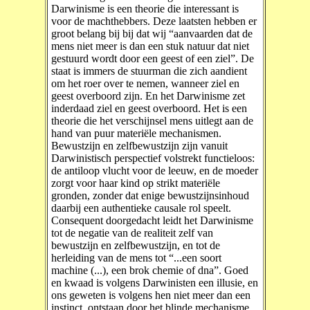
Darwinisme is een theorie die interessant is
voor de machthebbers. Deze laatsten hebben er
groot belang bij bij dat wij “aanvaarden dat de
mens niet meer is dan een stuk natuur dat niet
gestuurd wordt door een geest of een ziel”. De
staat is immers de stuurman die zich aandient
om het roer over te nemen, wanneer ziel en
geest overboord zijn. En het Darwinisme zet
inderdaad ziel en geest overboord. Het is een
theorie die het verschijnsel mens uitlegt aan de
hand van puur materiële mechanismen.
Bewustzijn en zelfbewustzijn zijn vanuit
Darwinistisch perspectief volstrekt functieloos:
de antiloop vlucht voor de leeuw, en de moeder
zorgt voor haar kind op strikt materiële
gronden, zonder dat enige bewustzijnsinhoud
daarbij een authentieke causale rol speelt.
Consequent doorgedacht leidt het Darwinisme
tot de negatie van de realiteit zelf van
bewustzijn en zelfbewustzijn, en tot de
herleiding van de mens tot “...een soort
machine (...), een brok chemie of dna”. Goed
en kwaad is volgens Darwinisten een illusie, en
ons geweten is volgens hen niet meer dan een
instinct, ontstaan door het blinde mechanisme