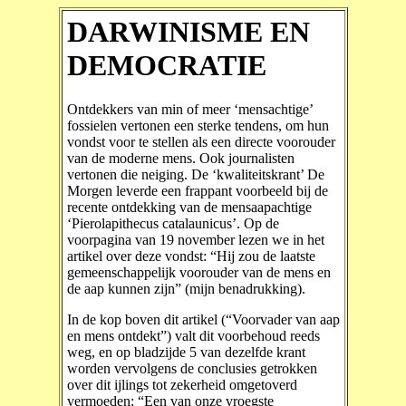
DARWINISME EN
DEMOCRATIE
Ontdekkers van min of meer ‘mensachtige’
fossielen vertonen een sterke tendens, om hun
vondst voor te stellen als een directe voorouder
van de moderne mens. Ook journalisten
vertonen die neiging. De ‘kwaliteitskrant’ De
Morgen leverde een frappant voorbeeld bij de
recente ontdekking van de mensaapachtige
‘Pierolapithecus catalaunicus’. Op de
voorpagina van 19 november lezen we in het
artikel over deze vondst: “Hij zou de laatste
gemeenschappelijk voorouder van de mens en
de aap kunnen zijn” (mijn benadrukking).
In de kop boven dit artikel (“Voorvader van aap
en mens ontdekt”) valt dit voorbehoud reeds
weg, en op bladzijde 5 van dezelfde krant
worden vervolgens de conclusies getrokken
over dit ijlings tot zekerheid omgetoverd
vermoeden: “Een van onze vroegste