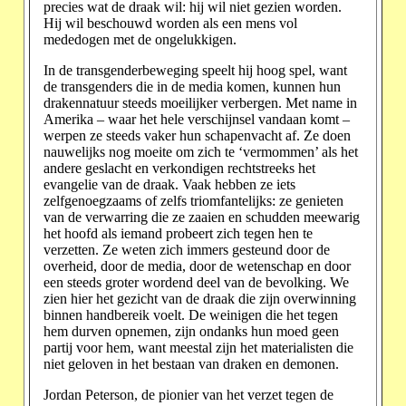
precies wat de draak wil: hij wil niet gezien worden.
Hij wil beschouwd worden als een mens vol
mededogen met de ongelukkigen.
In de transgenderbeweging speelt hij hoog spel, want
de transgenders die in de media komen, kunnen hun
drakennatuur steeds moeilijker verbergen. Met name in
Amerika – waar het hele verschijnsel vandaan komt –
werpen ze steeds vaker hun schapenvacht af. Ze doen
nauwelijks nog moeite om zich te ‘vermommen’ als het
andere geslacht en verkondigen rechtstreeks het
evangelie van de draak. Vaak hebben ze iets
zelfgenoegzaams of zelfs triomfantelijks: ze genieten
van de verwarring die ze zaaien en schudden meewarig
het hoofd als iemand probeert zich tegen hen te
verzetten. Ze weten zich immers gesteund door de
overheid, door de media, door de wetenschap en door
een steeds groter wordend deel van de bevolking. We
zien hier het gezicht van de draak die zijn overwinning
binnen handbereik voelt. De weinigen die het tegen
hem durven opnemen, zijn ondanks hun moed geen
partij voor hem, want meestal zijn het materialisten die
niet geloven in het bestaan van draken en demonen.
Jordan Peterson, de pionier van het verzet tegen de