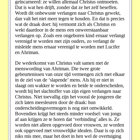
geïncarneerd: ze willen allemaal Christus ontmoeten.
Dat is wat hen drijft, zonder dat ze het zelf beseffen.
Wordt dit onbewuste verlangen naar Christus gewekt,
dan valt het niet meer tegen te houden. En dat is precies
wat de draak doet: hij vermomt zich als Christus en
wekt daardoor in de mens een onweerstaanbaar
verlangen op. Zoals een ongeboren kind ernaar verlangt
verenigd te worden met zijn ouders, zo verlangt de
misleide mens ernaar verenigd te worden met Lucifer
en Ahriman.
De wederkomst van Christus valt samen met de
menswording van Ahriman. Die twee grote
gebeurtenissen van onze tijd vermengen zich met elkaar
in de ziel van de ‘slapende’ mens. Als hij er niet in
slaagt om wakker te worden en beide te onderscheiden,
wordt hij het slachtoffer van zijn eigen verlangen naar
Christus. Niet toevallig zijn het vooral de jongeren die
zich laten meesleuren door de draak: hun
onderscheidingsvermogen is nog niet ontwikkeld.
Bovendien krijgt het steeds minder voedsel: van jongs
af aan krijgen ze te horen dat ‘verbinding’ alles is. Ze
worden niet alleen opgevoed door vrouwen, ze worden
ook opgevoed met vrouwelijke idealen. Daar is op zich
niks mis mee, maar het doet in hen wel de overtuiging