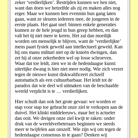
zeker ‘verdierlijken’. Bestrijden kunnen we hen niet,
want dan doen we hetzelfde als zij en maken alles nog
erger. Maar we kunnen hen evenmin hun gang laten
gaan, want ze sleuren iedereen mee, de jongeren in de
eerste plaats. Het gaat snel: binnen enkele generaties
kunnen ze de hele jeugd in hun greep hebben, en dan
valt het tij niet meer te keren. Het zal dan moeilijk
worden om menselijk te blijven, want de ‘verdierlijkte’
mens paart fysiek geweld aan intellectueel geweld. Kan
hij ons manu militari niet op de knieën dwingen, dan
zet hij al onze zekerheden wel op losse schroeven.
Waar dat toe leidt, zien we in de hedendaagse kunst:
uiterlijke dwang is hier niet meer nodig. Wie zich verzet
tegen de nieuwe kunst diskwalificeert zichzelf
automatisch als een cultuurbarbaar. Het leidt tot de
paradox dat wie deel wil uitmaken van de beschaafde
wereld verplicht is te … verdierlijken.
Hier schuilt dan ook het grote gevaar: we worden er
stap voor stap toe gebracht onze ziel te verkopen aan de
duivel. Het klinkt middeleeuws, maar het is actueler
dan ooit. We dreigen onze ziel kwijt te raken: onder
druk van de wereldverbeteraars beginnen we steeds
meer te twijfelen aan onszelf. Wie zijn wij om tegen de
hedendaagse consensus in te gaan? Denken wij