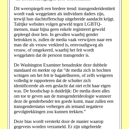
Dit weerspiegelt een bredere trend: transgenderidentiteit
wordt vaak weggelaten als individuen daders zijn,
terwijl hun slachtofferschap uitgebreide aandacht krijgt.
Talrijke websites volgen geweld tegen LGBTQ-
mensen, maar bijna geen enkele registreert geweld
gepleegd door hen. In gevallen waarbij gender
betrokken is, zullen de media vaak verwijzen naar een
man die als vrouw verkleed is, eenvoudigweg als
vrouw, of omgekeerd, waarbij het feit wordt
weggelaten dat de persoon transgender is.
De Washington Examiner benadrukte deze dubbele
standaard en merkte op dat “de media zich in bochten
wringen om het feit te bagatelliseren, of zelfs weigeren
volledig te rapporteren dat de schutter zich
identificeerde als een geslacht dat niet echt haar eigen
was. De boodschap is duidelijk: De media doen alles
om toe te geven aan de transgenderideologie wanneer
deze de genderbender ten goede komt, maar zullen een
transgenderstatus verbergen als iemand negatieve
gevolgtrekkingen zou kunnen trekken.”
Deze bias wordt versterkt door de manier waarop
gegevens worden verzameld. Er zijn uitgebreide