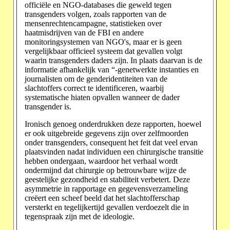
officiële en NGO-databases die geweld tegen
transgenders volgen, zoals rapporten van de
mensenrechtencampagne, statistieken over
haatmisdrijven van de FBI en andere
monitoringsystemen van NGO's, maar er is geen
vergelijkbaar officieel systeem dat gevallen volgt
waarin transgenders daders zijn. In plaats daarvan is de
informatie afhankelijk van “-genetwerkte instanties en
journalisten om de genderidentiteiten van de
slachtoffers correct te identificeren, waarbij
systematische hiaten opvallen wanneer de dader
transgender is.
Ironisch genoeg onderdrukken deze rapporten, hoewel
er ook uitgebreide gegevens zijn over zelfmoorden
onder transgenders, consequent het feit dat veel ervan
plaatsvinden nadat individuen een chirurgische transitie
hebben ondergaan, waardoor het verhaal wordt
ondermijnd dat chirurgie op betrouwbare wijze de
geestelijke gezondheid en stabiliteit verbetert. Deze
asymmetrie in rapportage en gegevensverzameling
creëert een scheef beeld dat het slachtofferschap
versterkt en tegelijkertijd gevallen verdoezelt die in
tegenspraak zijn met de ideologie.