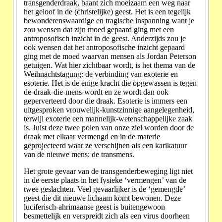
transgenderdraak, baant zich moeizaam een weg naar
het geloof in de (christelijke) geest. Het is een tegelijk
bewonderenswaardige en tragische inspanning want je
zou wensen dat zijn moed gepaard ging met een
antroposofisch inzicht in de geest. Anderzijds zou je
ook wensen dat het antroposofische inzicht gepaard
ging met de moed waarvan mensen als Jordan Peterson
getuigen. Wat hier zichtbaar wordt, is het thema van de
Weihnachtstagung: de verbinding van exoterie en
esoterie. Het is de enige kracht die opgewassen is tegen
de-draak-die-mens-wordt en ze wordt dan ook
geperverteerd door die draak. Esoterie is immers een
uitgesproken vrouwelijk-kunstzinnige aangelegenheid,
terwijl exoterie een mannelijk-wetenschappelijke zaak
is. Juist deze twee polen van onze ziel worden door de
draak met elkaar vermengd en in de materie
geprojecteerd waar ze verschijnen als een karikatuur
van de nieuwe mens: de transmens.
Het grote gevaar van de transgenderbeweging ligt niet
in de eerste plaats in het fysieke ‘vermengen’ van de
twee geslachten. Veel gevaarlijker is de ‘gemengde’
geest die dit nieuwe lichaam komt bewonen. Deze
luciferisch-ahrimaanse geest is buitengewoon
besmettelijk en verspreidt zich als een virus doorheen