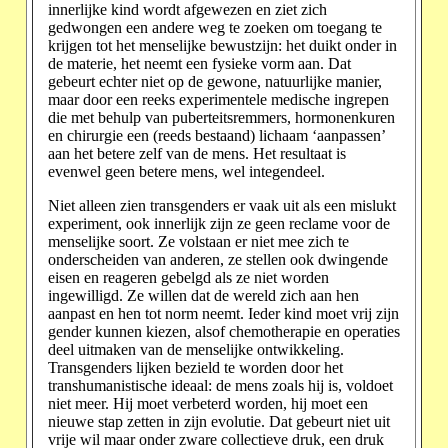
innerlijke kind wordt afgewezen en ziet zich
gedwongen een andere weg te zoeken om toegang te
krijgen tot het menselijke bewustzijn: het duikt onder in
de materie, het neemt een fysieke vorm aan. Dat
gebeurt echter niet op de gewone, natuurlijke manier,
maar door een reeks experimentele medische ingrepen
die met behulp van puberteitsremmers, hormonenkuren
en chirurgie een (reeds bestaand) lichaam ‘aanpassen’
aan het betere zelf van de mens. Het resultaat is
evenwel geen betere mens, wel integendeel.
Niet alleen zien transgenders er vaak uit als een mislukt
experiment, ook innerlijk zijn ze geen reclame voor de
menselijke soort. Ze volstaan er niet mee zich te
onderscheiden van anderen, ze stellen ook dwingende
eisen en reageren gebelgd als ze niet worden
ingewilligd. Ze willen dat de wereld zich aan hen
aanpast en hen tot norm neemt. Ieder kind moet vrij zijn
gender kunnen kiezen, alsof chemotherapie en operaties
deel uitmaken van de menselijke ontwikkeling.
Transgenders lijken bezield te worden door het
transhumanistische ideaal: de mens zoals hij is, voldoet
niet meer. Hij moet verbeterd worden, hij moet een
nieuwe stap zetten in zijn evolutie. Dat gebeurt niet uit
vrije wil maar onder zware collectieve druk, een druk