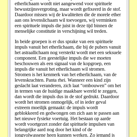
etherlichaam wordt niet aangewend voor spirituele
bewustzijnsvergroting, maar wordt gefixeerd in de stof.
Daardoor missen wij de kwaliteiten die de morele ether
aan ons levenslichaam wil toevoegen, wij verminken
een spirituele impuls die juist in deze tijd binnen de
menselijke constitutie in verschijning wil treden.
In beide groepen is er dus sprake van een spirituele
impuls vanuit het etherlichaam, die bij de pubers vanuit
het astraallichaam nog versterkt wordt met een seksuele
component. Een geestelijke impuls die we moeten
beschouwen als een signaal van de kopgroep, een
impuls die vanuit het etherlichaam wil stromen.
Stromen is het kenmerk van het etherlichaam, van de
levenskrachten. Panta rhei. Wanneer een kind zijn
geslacht laat veranderen, zich laat “ombouwen” om het
in termen van de huidige maakbare wereld te zeggen,
dan wordt die impuls dus in de stof gedrukt. Daardoor
wordt het stromen onmogelijk, of in ieder geval
extreem moeilijk gemaakt: de impuls wordt
geblokkeerd en gedwongen om zich aan te passen aan
het nieuwe fysieke voertuig. Het bestaan op aarde
wordt voortgezet zonder dat spirituele impulsen van
belangrijke aard nog door het kind of de
jongvolwassene heen kunnen werken. Zo iemand is