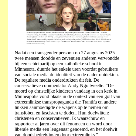
Nadat een transgender persoon op 27 augustus 2025
twee mensen doodde en zeventien anderen verwondde
bij een schietpartij op een katholieke school in
Minnesota, duurde het enkele uren voordat gebruikers
van sociale media de identiteit van de dader ontdekten.
De reguliere media onderdrukten dit feit. De
conservatieve commentator Andy Ngo tweette: “De
moord op christelijke kinderen vandaag in een kerk in
Minneapolis vond plaats in de context van een golf van
extreemlinkse transpropaganda die Trantifa en andere
linksen aanmoedigde de wapens op te nemen om
transfoben en fascisten te doden. Hun doelwitten:
christenen en conservatieven. Ik waarschuw en
rapporteer al jaren over dit fenomeen en word door
liberale media een leugenaar genoemd, en het doelwit
van doodsbedreigingen door extreemlinks.”