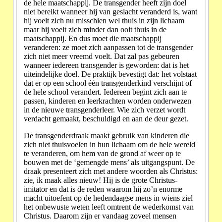
de hele maatschappij. De transgender heeft zijn doel
niet bereikt wanneer hij van geslacht veranderd is, want
hij voelt zich nu misschien wel thuis in zijn lichaam
maar hij voelt zich minder dan ooit thuis in de
maatschappij. En dus moet die maatschappij
veranderen: ze moet zich aanpassen tot de transgender
zich niet meer vreemd voelt. Dat zal pas gebeuren
wanneer iedereen transgender is geworden: dat is het
uiteindelijke doel. De praktijk bevestigt dat: het volstaat
dat er op een school één transgenderkind verschijnt of
de hele school verandert. Iedereen begint zich aan te
passen, kinderen en leerkrachten worden onderwezen
in de nieuwe transgenderleer. Wie zich verzet wordt
verdacht gemaakt, beschuldigd en aan de deur gezet.
De transgenderdraak maakt gebruik van kinderen die
zich niet thuisvoelen in hun lichaam om de hele wereld
te veranderen, om hem van de grond af weer op te
bouwen met de ‘gemengde mens’ als uitgangspunt. De
draak presenteert zich met andere woorden als Christus:
zie, ik maak alles nieuw! Hij is de grote Christus-
imitator en dat is de reden waarom hij zo’n enorme
macht uitoefent op de hedendaagse mens in wiens ziel
het onbewuste weten leeft omtrent de wederkomst van
Christus. Daarom zijn er vandaag zoveel mensen