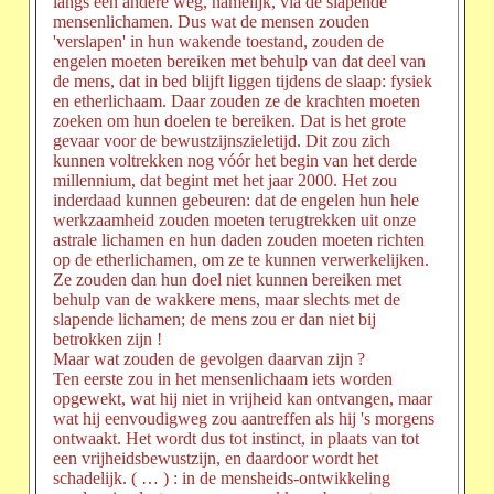
langs een andere weg, namelijk, via de slapende
mensenlichamen. Dus wat de mensen zouden
'verslapen' in hun wakende toestand, zouden de
engelen moeten bereiken met behulp van dat deel van
de mens, dat in bed blijft liggen tijdens de slaap: fysiek
en etherlichaam. Daar zouden ze de krachten moeten
zoeken om hun doelen te bereiken. Dat is het grote
gevaar voor de bewustzijnszieletijd. Dit zou zich
kunnen voltrekken nog vóór het begin van het derde
millennium, dat begint met het jaar 2000. Het zou
inderdaad kunnen gebeuren: dat de engelen hun hele
werkzaamheid zouden moeten terugtrekken uit onze
astrale lichamen en hun daden zouden moeten richten
op de etherlichamen, om ze te kunnen verwerkelijken.
Ze zouden dan hun doel niet kunnen bereiken met
behulp van de wakkere mens, maar slechts met de
slapende lichamen; de mens zou er dan niet bij
betrokken zijn !
Maar wat zouden de gevolgen daarvan zijn ?
Ten eerste zou in het mensenlichaam iets worden
opgewekt, wat hij niet in vrijheid kan ontvangen, maar
wat hij eenvoudigweg zou aantreffen als hij 's morgens
ontwaakt. Het wordt dus tot instinct, in plaats van tot
een vrijheidsbewustzijn, en daardoor wordt het
schadelijk. ( … ) : in de mensheids-ontwikkeling