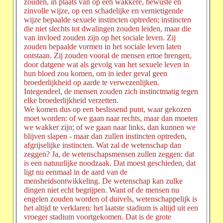
zouden, in plaats van op een wakkere, bewuste en
zinvolle wijze, op een schadelijke en vernietigende
wijze bepaalde sexuele instincten optreden; instincten
die niet slechts tot dwalingen zouden leiden, maar die
van invloed zouden zijn op het sociale leven. Zij
zouden bepaalde vormen in het sociale leven laten
ontstaan. Zij zouden vooral de mensen ertoe brengen,
door datgene wat als gevolg van het sexuele leven in
hun bloed zou komen, om in ieder geval geen
broederlijkheid op aarde te verwezenlijken.
Integendeel, de mensen zouden zich instinctmatig tegen
elke broederlijkheid verzetten.
We komen dus op een beslissend punt, waar gekozen
moet worden: of we gaan naar rechts, maar dan moeten
we wakker zijn; of we gaan naar links, dan kunnen we
blijven slapen - maar dan zullen instincten optreden,
afgrijselijke instincten. Wat zal de wetenschap dan
zeggen? Ja, de wetenschapsmensen zullen zeggen: dat
is een natuurlijke noodzaak. Dat moest geschieden, dat
ligt nu eenmaal in de aard van de
mensheidsontwikkeling. De wetenschap kan zulke
dingen niet echt begrijpen. Want of de mensen nu
engelen zouden worden of duivels, wetenschappelijk is
het altijd te verklaren: het laatste stadium is altijd uit een
vroeger stadium voortgekomen. Dat is de grote