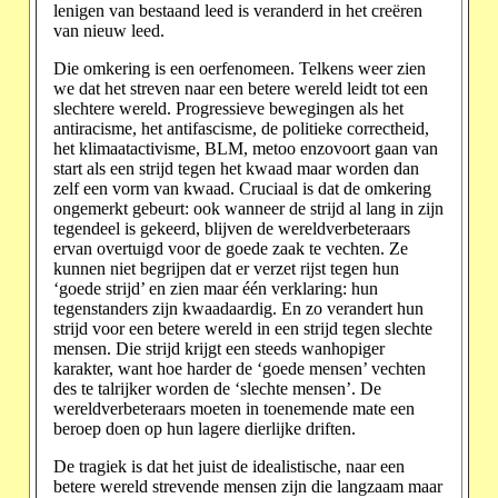
lenigen van bestaand leed is veranderd in het creëren
van nieuw leed.
Die omkering is een oerfenomeen. Telkens weer zien
we dat het streven naar een betere wereld leidt tot een
slechtere wereld. Progressieve bewegingen als het
antiracisme, het antifascisme, de politieke correctheid,
het klimaatactivisme, BLM, metoo enzovoort gaan van
start als een strijd tegen het kwaad maar worden dan
zelf een vorm van kwaad. Cruciaal is dat de omkering
ongemerkt gebeurt: ook wanneer de strijd al lang in zijn
tegendeel is gekeerd, blijven de wereldverbeteraars
ervan overtuigd voor de goede zaak te vechten. Ze
kunnen niet begrijpen dat er verzet rijst tegen hun
‘goede strijd’ en zien maar één verklaring: hun
tegenstanders zijn kwaadaardig. En zo verandert hun
strijd voor een betere wereld in een strijd tegen slechte
mensen. Die strijd krijgt een steeds wanhopiger
karakter, want hoe harder de ‘goede mensen’ vechten
des te talrijker worden de ‘slechte mensen’. De
wereldverbeteraars moeten in toenemende mate een
beroep doen op hun lagere dierlijke driften.
De tragiek is dat het juist de idealistische, naar een
betere wereld strevende mensen zijn die langzaam maar