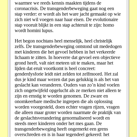
waarmee we reeds kennis maakten tijdens de
coronacrisis. De transgenderbeweging gaat nog een
stap verder: er wordt als het ware jacht gemaakt op wie
zich niet wil voegen naar haar eisen. De evolutionaire
stap vooruit blijkt in een stap achteruit te zijn: homo
wordt homini lupus.
Het begon nochtans heel menselijk, heel christelijk
zelfs. De transgenderbeweging ontstond uit mededogen
met kinderen die het gevoel hebben in het verkeerde
lichaam te zitten. In hoeverre dat gevoel een objectieve
grond heeft, valt niet meteen uit te maken, maar het
lijden dat eruit voortkomt is heel concreet:
genderdysforie leidt niet zelden tot zelfmoord. Het zal
dus je kind maar wezen dat pas gelukkig is als het van
geslacht kan veranderen. Ouders van zo’n kind voelen
zich ongetwijfeld opgelucht als ze merken niet alleen te
zijn en ernstig te worden genomen. De zware en
onomkeerbare medische ingrepen die als oplossing
worden voorgesteld, doen echter vragen rijzen, vragen
die alleen maar groter worden naarmate de praktijk van
de geslachtsverandering genormaliseerd wordt en
steeds meer kinderen onder het mes gaan. De
transgenderbeweging heeft ongemerkt een grens
overschreden en is in haar tegendeel gekeerd: het