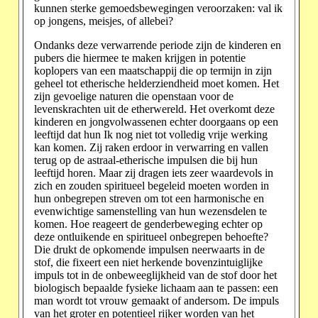
kunnen sterke gemoedsbewegingen veroorzaken: val ik
op jongens, meisjes, of allebei?
Ondanks deze verwarrende periode zijn de kinderen en
pubers die hiermee te maken krijgen in potentie
koplopers van een maatschappij die op termijn in zijn
geheel tot etherische helderziendheid moet komen. Het
zijn gevoelige naturen die openstaan voor de
levenskrachten uit de etherwereld. Het overkomt deze
kinderen en jongvolwassenen echter doorgaans op een
leeftijd dat hun Ik nog niet tot volledig vrije werking
kan komen. Zij raken erdoor in verwarring en vallen
terug op de astraal-etherische impulsen die bij hun
leeftijd horen. Maar zij dragen iets zeer waardevols in
zich en zouden spiritueel begeleid moeten worden in
hun onbegrepen streven om tot een harmonische en
evenwichtige samenstelling van hun wezensdelen te
komen. Hoe reageert de genderbeweging echter op
deze ontluikende en spiritueel onbegrepen behoefte?
Die drukt de opkomende impulsen neerwaarts in de
stof, die fixeert een niet herkende bovenzintuiglijke
impuls tot in de onbeweeglijkheid van de stof door het
biologisch bepaalde fysieke lichaam aan te passen: een
man wordt tot vrouw gemaakt of andersom. De impuls
van het groter en potentieel rijker worden van het