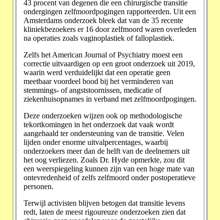
43 procent van degenen die een chirurgische transitie
ondergingen zelfmoordpogingen rapporteerden. Uit een
Amsterdams onderzoek bleek dat van de 35 recente
kliniekbezoekers er 16 door zelfmoord waren overleden
na operaties zoals vaginoplastiek of falloplastiek.
Zelfs het American Journal of Psychiatry moest een
correctie uitvaardigen op een groot onderzoek uit 2019,
waarin werd verduidelijkt dat een operatie geen
meetbaar voordeel bood bij het verminderen van
stemmings- of angststoornissen, medicatie of
ziekenhuisopnames in verband met zelfmoordpogingen.
Deze onderzoeken wijzen ook op methodologische
tekortkomingen in het onderzoek dat vaak wordt
aangehaald ter ondersteuning van de transitie. Velen
lijden onder enorme uitvalpercentages, waarbij
onderzoekers meer dan de helft van de deelnemers uit
het oog verliezen. Zoals Dr. Hyde opmerkte, zou dit
een weerspiegeling kunnen zijn van een hoge mate van
ontevredenheid of zelfs zelfmoord onder postoperatieve
personen.
Terwijl activisten blijven betogen dat transitie levens
redt, laten de meest rigoureuze onderzoeken zien dat