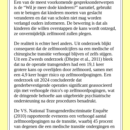
Een van de meest voorkomende gespreksonderwerpen
is de “Wil je meer dode kinderen?” narratief, gebruikt
om te betogen dat kinderen moeten van geslacht
veranderen en dat van scholen niet mag worden
verlangd ouders informeren. De bewering is dat als
kinderen die willen overstappen de kans wordt ontzegd,
ze onvermijdelijk zelfmoord zullen plegen.
De realiteit is echter heel anders. Uit onderzoek blijkt
consequent dat de zelfmoordcijfers na een medische of
chirurgische transitie verhoogd blijven of zelfs stijgen.
Uit een Zweeds onderzoek (Dhejne et al., 2011) bleek
dat na de operatie transgenders had een 19,1 keer
grotere kans op overlijden door zelfmoord, samen met
een 4,9 keer hoger risico op zelfmoordpogingen. Een
onderzoek uit 2024 concludeerde dat
genderbevestigende operaties significant geassocieerd
zijn met verhoogde risico's op zelfmoordpogingen, wat
de dringende behoefte aan uitgebreide psychiatrische
ondersteuning na deze procedures benadrukt.
De VS. National Transgenderdiscriminatie Enquête
(2010) rapporteerde eveneens een verhoogd aantal
zelfmoordpogingen na de transitie, waarbij 45 procent
van degenen die een medische transitie ondergingen en