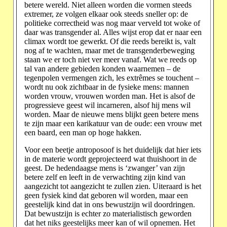
betere wereld. Niet alleen worden die vormen steeds
extremer, ze volgen elkaar ook steeds sneller op: de
politieke correctheid was nog maar verveld tot woke of
daar was transgender al. Alles wijst erop dat er naar een
climax wordt toe gewerkt. Of die reeds bereikt is, valt
nog af te wachten, maar met de transgenderbeweging
staan we er toch niet ver meer vanaf. Wat we reeds op
tal van andere gebieden konden waarnemen – de
tegenpolen vermengen zich, les extrêmes se touchent –
wordt nu ook zichtbaar in de fysieke mens: mannen
worden vrouw, vrouwen worden man. Het is alsof de
progressieve geest wil incarneren, alsof hij mens wil
worden. Maar de nieuwe mens blijkt geen betere mens
te zijn maar een karikatuur van de oude: een vrouw met
een baard, een man op hoge hakken.
Voor een beetje antroposoof is het duidelijk dat hier iets
in de materie wordt geprojecteerd wat thuishoort in de
geest. De hedendaagse mens is ‘zwanger’ van zijn
betere zelf en leeft in de verwachting zijn kind van
aangezicht tot aangezicht te zullen zien. Uiteraard is het
geen fysiek kind dat geboren wil worden, maar een
geestelijk kind dat in ons bewustzijn wil doordringen.
Dat bewustzijn is echter zo materialistisch geworden
dat het niks geestelijks meer kan of wil opnemen. Het