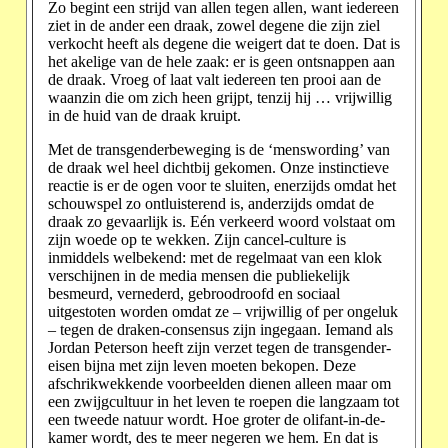
Zo begint een strijd van allen tegen allen, want iedereen
ziet in de ander een draak, zowel degene die zijn ziel
verkocht heeft als degene die weigert dat te doen. Dat is
het akelige van de hele zaak: er is geen ontsnappen aan
de draak. Vroeg of laat valt iedereen ten prooi aan de
waanzin die om zich heen grijpt, tenzij hij … vrijwillig
in de huid van de draak kruipt.
Met de transgenderbeweging is de ‘menswording’ van
de draak wel heel dichtbij gekomen. Onze instinctieve
reactie is er de ogen voor te sluiten, enerzijds omdat het
schouwspel zo ontluisterend is, anderzijds omdat de
draak zo gevaarlijk is. Eén verkeerd woord volstaat om
zijn woede op te wekken. Zijn cancel-culture is
inmiddels welbekend: met de regelmaat van een klok
verschijnen in de media mensen die publiekelijk
besmeurd, vernederd, gebroodroofd en sociaal
uitgestoten worden omdat ze – vrijwillig of per ongeluk
– tegen de draken-consensus zijn ingegaan. Iemand als
Jordan Peterson heeft zijn verzet tegen de transgender-
eisen bijna met zijn leven moeten bekopen. Deze
afschrikwekkende voorbeelden dienen alleen maar om
een zwijgcultuur in het leven te roepen die langzaam tot
een tweede natuur wordt. Hoe groter de olifant-in-de-
kamer wordt, des te meer negeren we hem. En dat is