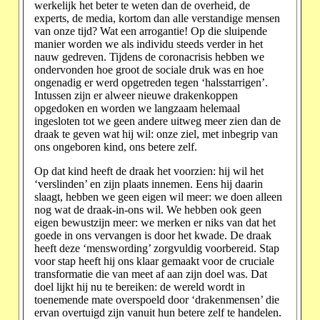
werkelijk het beter te weten dan de overheid, de
experts, de media, kortom dan alle verstandige mensen
van onze tijd? Wat een arrogantie! Op die sluipende
manier worden we als individu steeds verder in het
nauw gedreven. Tijdens de coronacrisis hebben we
ondervonden hoe groot de sociale druk was en hoe
ongenadig er werd opgetreden tegen ‘halsstarrigen’.
Intussen zijn er alweer nieuwe drakenkoppen
opgedoken en worden we langzaam helemaal
ingesloten tot we geen andere uitweg meer zien dan de
draak te geven wat hij wil: onze ziel, met inbegrip van
ons ongeboren kind, ons betere zelf.
Op dat kind heeft de draak het voorzien: hij wil het
‘verslinden’ en zijn plaats innemen. Eens hij daarin
slaagt, hebben we geen eigen wil meer: we doen alleen
nog wat de draak-in-ons wil. We hebben ook geen
eigen bewustzijn meer: we merken er niks van dat het
goede in ons vervangen is door het kwade. De draak
heeft deze ‘menswording’ zorgvuldig voorbereid. Stap
voor stap heeft hij ons klaar gemaakt voor de cruciale
transformatie die van meet af aan zijn doel was. Dat
doel lijkt hij nu te bereiken: de wereld wordt in
toenemende mate overspoeld door ‘drakenmensen’ die
ervan overtuigd zijn vanuit hun betere zelf te handelen.