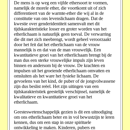
De mens is op weg een vijfde ethersoort te vormen,
namelijk de morele ether, die voortkomt uit of zich
differentieert van de warmte-ether die wij al in de
constitutie van ons levenslichaam dragen. Dat de
kwestie over genderidentiteit samenvalt met dit
tijdskarakteristieke losser en groter worden van het
etherlichaam is natuurlijk geen toeval. De verwarring
die dit met zich meebrengt, wordt geheel veroorzaakt
door het feit dat het etherlichaam van de vrouw
mannelijk is en dat van de man vrouwelijk. Een
kwantitatieve groei van het etherlichaam brengt bij de
man dus een sterke vrouwelijke impuls zijn leven
binnen en andersom bij de vrouw. De krachten en
impulsen uit het groeiende etherlichaam omvatten en
omsluiten als het ware het fysieke lichaam. De
gevoelens van het kind, de puber of de jongvolwassene
zijn dus beslist reëel. Het zijn uitingen van een
tijdskarakteristiek geestelijk verschijnsel, namelijk de
kwalitatieve en kwantitatieve groei van het
etherlichaam.
Geesteswetenschappelijk gezien is dit een uitnodiging
om ons etherlichaam beter en in vol bewustzijn te leren
kennen, dus om een stap in onze spirituele
ontwikkeling te maken. Kinderen, pubers en