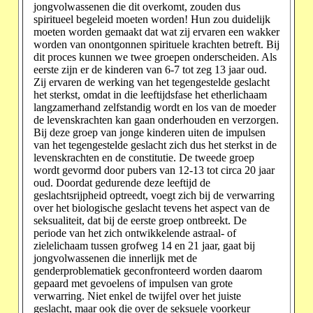
jongvolwassenen die dit overkomt, zouden dus
spiritueel begeleid moeten worden! Hun zou duidelijk
moeten worden gemaakt dat wat zij ervaren een wakker
worden van onontgonnen spirituele krachten betreft. Bij
dit proces kunnen we twee groepen onderscheiden. Als
eerste zijn er de kinderen van 6-7 tot zeg 13 jaar oud.
Zij ervaren de werking van het tegengestelde geslacht
het sterkst, omdat in die leeftijdsfase het etherlichaam
langzamerhand zelfstandig wordt en los van de moeder
de levenskrachten kan gaan onderhouden en verzorgen.
Bij deze groep van jonge kinderen uiten de impulsen
van het tegengestelde geslacht zich dus het sterkst in de
levenskrachten en de constitutie. De tweede groep
wordt gevormd door pubers van 12-13 tot circa 20 jaar
oud. Doordat gedurende deze leeftijd de
geslachtsrijpheid optreedt, voegt zich bij de verwarring
over het biologische geslacht tevens het aspect van de
seksualiteit, dat bij de eerste groep ontbreekt. De
periode van het zich ontwikkelende astraal- of
zielelichaam tussen grofweg 14 en 21 jaar, gaat bij
jongvolwassenen die innerlijk met de
genderproblematiek geconfronteerd worden daarom
gepaard met gevoelens of impulsen van grote
verwarring. Niet enkel de twijfel over het juiste
geslacht, maar ook die over de seksuele voorkeur